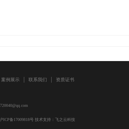
案例展示
联系我们
资质证书
040@qq.com
沪ICP备17009818号
技术支持：
飞之云科技