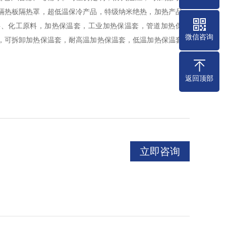
温隔热板隔热罩，超低温保冷产品，特级纳米绝热，加热产品，
料、化工原料，加热保温套，工业加热保温套，管道加热保温
微信咨询
，可拆卸加热保温套，耐高温加热保温套，低温加热保温套，
控温加热保温套，发热保温冒口套，暖腿套加热保温，鼻饲液
加热保温套，预制保温层管束加热保温套，伴热加热保温套，
返回顶部
耐蚀加热保温套，挠性加热保温套，卡套式接头加热保温套，
套，标准化设计加热保温套，安装方便加热保温套，运行可靠
保温套，热效率高加热保温套，长时间承受高温加热保温套，
加热保温套，不含石棉加热保温套，环保无污染加热保温套，
数显工作温度加热保温套，超温报警加热保温套，过热双重保护加
立即咨询
，精心设计加热保温套，选用优材质原料加热保温套，完美缝
标设备加热保温套