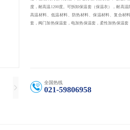
度，耐高温1200度。可拆卸保温套（保温衣），耐高
高温材料、低温材料、防热材料、保温材料、复合材
套，阀门加热保温套，电加热保温套，柔性加热保温套
节能加热保温套，环保加热保温套，智能加热保温套，
加热保温套，模具加热保温套，仪表加热保温套，管线
防水加热保温套，防潮加热保温套，耐温加热保温套，
防爆加热保温套，美观加热保温套，简洁灵巧加热保温
加热保温套，检修维护方便加热保温套，发热均匀加热
外形美观加热保温套，结实耐用加热保温套，不易损坏
智能 PID 控制加热保温套，精确控温加热保温套，
全国热线
021-59806958
热保温套，订制生产加热保温套，量体裁衣加热保温套
合加热保温套，适用于标准设备加热保温套，适用于非